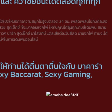
 และ คว้าชัยชนะได้ตลอดทุกที่ทุก
ได้เปิดให้บริการความสนุกไม่รู้จบตลอด 24 ชม. เพลิดเพลินไปกับดีลเลอ
ย สุดเซ็กซี่ ที่จะมาคอยแจกไพ่ ให้กับคุณได้ลุ้นทุกเกมส์เดิมพัน สบาย
ๆ น่ารัก สุดเซ็กซี่ มาใส่บิกินี่ แต่ละสีแต่ละวันสีสด มาแจกไพ่ ท่านจะได้
ม่ๆในการเดิมพันออนไลน์
ท่านได้ตื่นตาตื่นใจกับ บาคาร่า
่า Sexy Baccarat, Sexy Gaming,