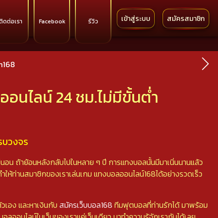
เข้าสู่ระบบ
สมัครสมาชิก
ติดต่อเรา
Facebook
รีวิว
อนไลน์ 24 ชม.ไม่มีขั้นต่ำ
 ครบวงจร
่นอน ถ้าย้อนหลังกลับไปในหลาย ๆ ปี การแทงบอลนั้นมีมาเนิ่นนานแล้ว
นจะทำให้ท่านสมาชิกของเราเล่นเกม แทงบอลออนไลน์168ได้อย่างรวดเร็ว
ตัวเอง และหาเงินกับ
สมัครเว็บบอล168
ทีมฟุตบอลที่ท่านรักได้ มาพร้อม
อลออนไลน์ในเว็บของเราแค่เว็บเดียว มาทำความรู้จักเรากันได้เลย