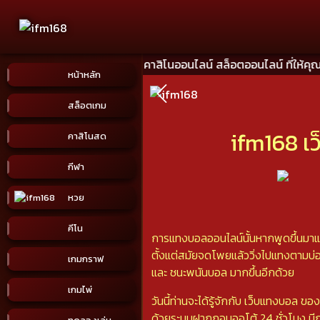
iFM168.info คาสิโนออนไลน์ สล็อตออนไลน์ ที่ให้คุณสนุกได้ทุก
หน้าหลัก
สล็อตเกม
ifm168 เว
คาสิโนสด
กีฬา
หวย
คีโน
การแทงบอลออนไลน์นั้นหากพูดขึ้นมาแล้
ตั้งแต่สมัยจดโพยแล้ววิ่งไปแทงตามบ่อ
เกมกราฟ
และ ชนะพนันบอล มากขึ้นอีกด้วย
เกมไพ่
วันนี้ท่านจะได้รู้จักกับ เว็บแทงบอล 
ด้วยระบบฝากถอนออโต้ 24 ชั่วโมง มีก