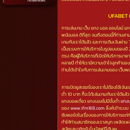
ทดลองเล่น
UFABET 
การเล่นเกม เว็บ แทง บอล ออนไลน์ แท
พนันบอล ดีที่สุด จนถึงตอนนี้ที่ท่านส
เกมกับเราได้แล้ว และการเติมเงินผ่าน 
เป็นระบบการให้บริการในรูปแบบของปี 2
ตรง คือผู้ให้บริการที่เปิดให้บริการม
หลายปี ทำให้เรามีความเข้าใจลูกค้าขอ
ท่านได้เข้าใจกับการเล่นเกมของ เว็บพน
การเปิดยูสเซอร์ของเราไม่ต้องใช้เงิน
ต่ำ 10 บาท ก็จะได้เล่นเกมกับเราได้แล้
แทงบอลเดี่ยว แทงบอลไม่มีขั้นต่ำ
แทง
ของ
www.ifm168.com
ลิ้งค์เข้าระบบ
ซับพอร์ตในเรื่องของการให้บริการแก่
ทำให้ท่านสมาชิกของเราสนุก เพลิดเพ
สมัครสมาชิกรับโบนัสฟรีได้เลย