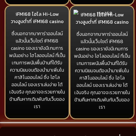
iFM168 ไฮโล Hi-Low
iFM168 ไฮโล Hi-Low
วางสูงต่ำที่ iFM168
casino
วางสูงต่ำที่ iFM168
casino
ซึ่งนอกจากบาคาร่าออนไลน์
ซึ่งนอกจากบาคาร่าออนไลน์
แล้วนั้นเว็บไซต์ iFM168
แล้วนั้นเว็บไซต์ iFM168
casino ของเรายังมีเกมการ
casino ของเรายังมีเกมการ
พนันอย่าง ไฮโลออนไลน์ ที่เป็น
พนันอย่าง ไฮโลออนไลน์ ที่เป็น
เกมการพนันพื้นบ้านที่ได้รับ
เกมการพนันพื้นบ้านที่ได้รับ
ความนิยมจนต้องนำมาเพิ่มใน
ความนิยมจนต้องนำมาเพิ่มใน
คาสิโนออนไลน์ ซึ่ง ไฮโล
คาสิโนออนไลน์ ซึ่ง ไฮโล
ออนไลน์ ของเราเล่นง่าย ได้
ออนไลน์ ของเราเล่นง่าย ได้
เงินจริง คุณอาจจะรวยภายใน
เงินจริง คุณอาจจะรวยภายใน
ข้ามคืนหากเดิมพันกับเว็บของ
ข้ามคืนหากเดิมพันกับเว็บของ
เรา
เรา