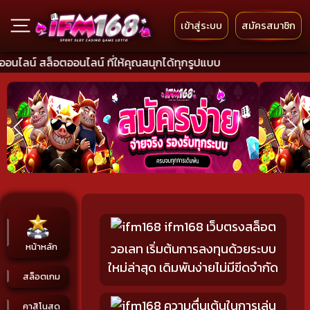
เข้าสู่ระบบ
สมัครสมาชิก
ลน์ สล็อตออนไลน์ ที่ให้คุณสนุกได้ทุกรูปแบบ
ifm168 เว็บตรงสล็อต
วอเลท เริ่มต้นการลงทุนด้วยระบบ
หน้าหลัก
ใหม่ล่าสุด เดิมพันง่ายไม่มีขีดจำกัด
สล็อตเกม
ความตื่นเต้นในการเล่น
คาสิโนสด