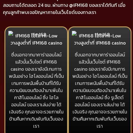
สอบถามได้ตลอด 24 ชม. ผ่านทาง
@iFM168
ของเราได้ทันที เมื่อ
คุณลูกค้าพบเจอปัญหาภายในเว็บไซต์ของทางเรา
iFM168 ไฮโล Hi-Low
iFM168 ไฮโล Hi-Low
วางสูงต่ำที่ iFM168
casino
วางสูงต่ำที่ iFM168
casino
ซึ่งนอกจากบาคาร่าออนไลน์
ซึ่งนอกจากบาคาร่าออนไลน์
แล้วนั้นเว็บไซต์ iFM168
แล้วนั้นเว็บไซต์ iFM168
casino ของเรายังมีเกมการ
casino ของเรายังมีเกมการ
พนันอย่าง ไฮโลออนไลน์ ที่เป็น
พนันอย่าง ไฮโลออนไลน์ ที่เป็น
เกมการพนันพื้นบ้านที่ได้รับ
เกมการพนันพื้นบ้านที่ได้รับ
ความนิยมจนต้องนำมาเพิ่มใน
ความนิยมจนต้องนำมาเพิ่มใน
คาสิโนออนไลน์ ซึ่ง ไฮโล
คาสิโนออนไลน์ ซึ่ง รูเล็ตต์
ออนไลน์ ของเราเล่นง่าย ได้
ออนไลน์ ของเราเล่นง่าย ได้
เงินจริง คุณอาจจะรวยภายใน
เงินจริง คุณอาจจะรวยภายใน
ข้ามคืนหากเดิมพันกับเว็บของ
ข้ามคืนหากเดิมพันกับเว็บของ
เรา
เรา