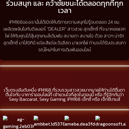
ร่วมสนุก และ คว้าชัยชนะได้ตลอดทุกที่ทุก
เวลา
iFM168ของเรานั้นได้เปิดให้บริการความสนุกไม่รู้จบตลอด 24 ชม.
เพลิดเพลินไปกับดีลเลอร์ “DEALER” สาวสวย สุดเซ็กซี่ ที่จะมาคอยแจก
ไพ่ ให้กับคุณได้ลุ้นทุกเกมส์เดิมพัน สบายตา สบายใจ ด้วย สาวๆ น่ารัก
สุดเซ็กซี่ มาใส่บิกินี่ แต่ละสีแต่ละวันสีสด มาแจกไพ่ ท่านจะได้รับประสบกา
รณ์ใหม่ๆในการเดิมพันออนไลน์
เว็บตรงอันดับหนึ่ง iFM168 ที่รวบรวมสาวสวยมากมายให้ท่านได้ตื่นตา
ตื่นใจกับ บาคาร่าออนไลน์ที่ เย้ายวนใจที่สุดในตอนนี้ หรือ ที่รู้จักกันว่า
Sexy Baccarat, Sexy Gaming, iFM168 เซ็กซี่ หรือ เซ็กซี่เกมส์