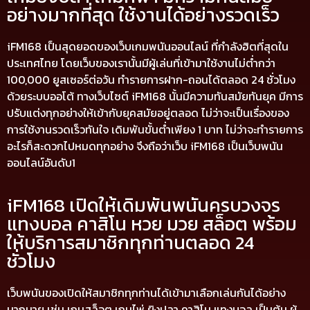
อย่างมากที่สุด ใช้งานได้อย่างรวดเร็ว
iFM168
เป็น
สุดยอดของเว็บเกมพนันออนไลน์ ที่กำลังฮิตที่สุดใน
ประเทศไทย โดยเว็บของเรานั้นมีผู้เล่นที่เข้ามาใช้งานไม่ต่ำกว่า
100,000 ยูสเซอร์ต่อวัน ทำรายการฝาก-ถอนได้ตลอด 24 ชั่วโมง
ด้วยระบบออโต้ ทางเว็บไซต์ iFM168 นั้นมีความทันสมัยทันยุค มีการ
ปรับแต่งทุกอย่างให้เข้ากับยุคสมัยอยู่ตลอด ไม่ว่าจะเป็นเรื่องของ
การใช้งานรวดเร็วทันใจ เดิมพันขั้นต่ำเพียง 1 บาท ไม่ว่าจะทำรายการ
อะไรก็สะดวกไปหมดทุกอย่าง จึงถือว่าเว็บ iFM168 เป็นเว็บพนัน
ออนไลน์อันดับ1
iFM168 เปิดให้เดิมพันพนันครบวงจร
แทงบอล คาสิโน หวย มวย สล็อต พร้อม
ให้บริการสมาชิกทุกท่านตลอด 24
ชั่วโมง
เว็บพนันของเปิดให้สมาชิกทุกท่านได้เข้ามาเลือกเล่นกันได้อย่าง
มากมาย เช่น เกมสล็อต เกมไพ่ ยิงปลา คาสิโน แทงบอล เป็นต้น ผู้