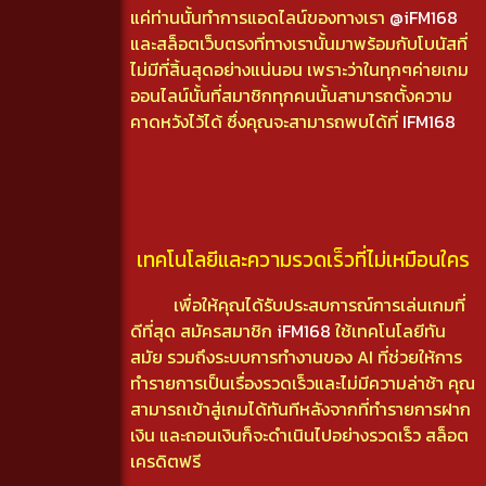
แค่ท่านนั้นทำการแอดไลน์ของทางเรา
@iFM168
และสล็อตเว็บตรงที่ทางเรานั้นมาพร้อมกับโบนัสที่
ไม่มีที่สิ้นสุดอย่างแน่นอน เพราะว่าในทุกๆค่ายเกม
ออนไลน์นั้นที่สมาชิกทุกคนนั้นสามารถตั้งความ
คาดหวังไว้ได้ ซึ่งคุณจะสามารถพบได้ที่
IFM168
เทคโนโลยีและความรวดเร็วที่ไม่เหมือนใคร
เพื่อให้คุณได้รับประสบการณ์การเล่นเกมที่
ดีที่สุด สมัครสมาชิก
iFM168
ใช้เทคโนโลยีทัน
สมัย รวมถึงระบบการทำงานของ AI ที่ช่วยให้การ
ทำรายการเป็นเรื่องรวดเร็วและไม่มีความล่าช้า คุณ
สามารถเข้าสู่เกมได้ทันทีหลังจากที่ทำรายการฝาก
เงิน และถอนเงินก็จะดำเนินไปอย่างรวดเร็ว
สล็อต
เครดิตฟรี