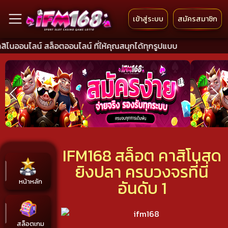
เข้าสู่ระบบ
สมัครสมาชิก
ไลน์ สล็อตออนไลน์ ที่ให้คุณสนุกได้ทุกรูปแบบ
IFM168 สล็อต คาสิโนสด
ยิงปลา ครบวงจรที่นี่
อันดับ 1
หน้าหลัก
สล็อตเกม