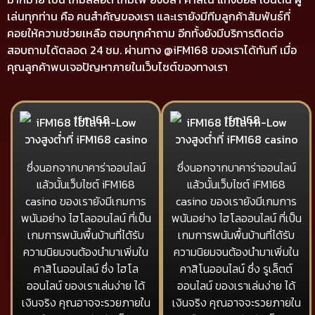
เล่นทุกท่าน คือ คนสำคัญของเรา และเรายังมีทีมลูกค้าสัมพันธ์ที่
คอยให้ความช่วยเหลือ ตอบทุกคำถาม อีกทั้งยังมีบริการติดต่อ
สอบถามได้ตลอด 24 ชม. ผ่านทาง
@iFM168
ของเราได้ทันที เมื่อ
คุณลูกค้าพบเจอปัญหาภายในเว็บไซต์ของทางเรา
iFM168 ไฮโล Hi-Low
iFM168 ไฮโล Hi-Low
วางสูงต่ำที่ iFM168
casino
วางสูงต่ำที่ iFM168
casino
ซึ่งนอกจากบาคาร่าออนไลน์
ซึ่งนอกจากบาคาร่าออนไลน์
แล้วนั้นเว็บไซต์ iFM168
แล้วนั้นเว็บไซต์ iFM168
casino ของเรายังมีเกมการ
casino ของเรายังมีเกมการ
พนันอย่าง ไฮโลออนไลน์ ที่เป็น
พนันอย่าง ไฮโลออนไลน์ ที่เป็น
เกมการพนันพื้นบ้านที่ได้รับ
เกมการพนันพื้นบ้านที่ได้รับ
ความนิยมจนต้องนำมาเพิ่มใน
ความนิยมจนต้องนำมาเพิ่มใน
คาสิโนออนไลน์ ซึ่ง ไฮโล
คาสิโนออนไลน์ ซึ่ง รูเล็ตต์
ออนไลน์ ของเราเล่นง่าย ได้
ออนไลน์ ของเราเล่นง่าย ได้
เงินจริง คุณอาจจะรวยภายใน
เงินจริง คุณอาจจะรวยภายใน