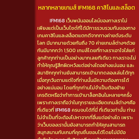
หลากหลายเกมส์ IFM168 คาสิโนและสล็อต
IFM168
เว็บพนันออนไลน์ของทางเราไม่
เพียงแต่เป็นเว็บไซต์ที่ได้มีการรวบรวมกันของทาง
เกมคาสิโนและสล็อตแตกดีจากทางค่ายดังระดับ
โลก มีมากมายด้วยกันถึง 70 ค่ายเกมส์ต่างๆด้วย
กันมีมากกว่า 1,500 เกมส์โดยที่ทางเราเอาใจใส่แก่
ลูกค้าทุกท่านเป็นอย่างมากเลยทีเดียว ทางเราจะไม่
ทำให้คุณรู้สึกผิดหวังแต่อย่างใดอย่างแน่นอน และ
สมาชิกทุกท่านยังสามารถเข้ามาทดลองเล่นได้ทุก
เมื่อทุกวันตามแต่ใจที่ท่านนั้นมีความต้องการได้
อย่างแน่นอน โดยที่ทุกท่านไม่จำเป็นต้องย้าย
เครดิตหรือว่าทำการเข้ามาล็อกอินในหลายๆครั้ง
เพราะทางเราถือว่าในทุกรายละเอียดเกมส์ต่างๆคือ
ที่เดียวที่
IFM168
ครบจบได้ที่นี่ ที่เดียวเท่านั้น ท่าน
ไม่จำเป็นที่จะต้องไปหาจากที่อื่นแต่อย่างใด เพราะ
ว่าเว็บของเรานั้นยังสามารถทำให้คุณสามารถ
สนุกสนานกับเกมที่คุณชื่นชอบได้โดยไม่มีข้อ