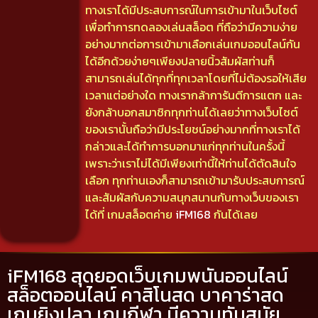
ทางเราได้มีประสบการณ์ในการเข้ามาในเว็บไซต์
เพื่อทำการทดลองเล่นสล็อต ที่ถือว่ามีความง่าย
อย่างมากต่อการเข้ามาเลือกเล่นเกมออนไลน์กัน
ได้อีกด้วยง่ายๆเพียงปลายนิ้วสัมผัสท่านก็
สามารถเล่นได้ทุกที่ทุกเวลาโดยที่ไม่ต้องรอให้เสีย
เวลาแต่อย่างใด ทางเรากล้าการันตีการแตก และ
ยังกล้าบอกสมาชิกทุกท่านได้เลยว่าทางเว็บไซต์
ของเรานั้นถือว่ามีประโยชน์อย่างมากที่ทางเราได้
กล่าวและได้ทำการบอกมาแก่ทุกท่านในครั้งนี้
เพราะว่าเราไม่ได้มีเพียงเท่านี้ให้ท่านได้ตัดสินใจ
เลือก ทุกท่านเองก็สามารถเข้ามารับประสบการณ์
และสัมผัสกับความสนุกสนานกับทางเว็บของเรา
ได้ที่
เกมสล็อตค่าย
iFM168
กันได้เลย
iFM168 สุดยอดเว็บเกมพนันออนไลน์
สล็อตออนไลน์ คาสิโนสด บาคาร่าสด
เกมยิงปลา เกมกีฬา มีความทันสมัย