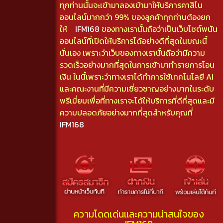
ทุกท่านนั้นจะเข้ามาลองเข้ามาให้บริการคาสิโน
ออนไลน์มากกว่า 99% ของลูกค้าทุกท่านต้องยก
ให้
IFM168
ของทางเรานั้นถือว่าเป็นเว็บไซต์พนัน
ออนไลน์ที่เปิดให้บริการได้อย่างดีที่สุดในขณะนี้
นั่นเอง เพราะว่าเว็บของทางเรานั้นถือว่ามีความ
รวดเร็วอย่างมากที่สุดในการเข้ามาทำรายการโอน
เงิน ในนี้เพราะว่าทางเราได้ทำการใช้เทคโนโลยี AI
และคณะงานที่มีความเชี่ยวชาญอย่างมากในระดับ
พรีเมี่ยมเพื่อที่ทางเราจะได้ให้บริการที่ดีที่สุดและมี
ความปลอดภัยอย่างมากที่สุดสำหรับคุณที่
IFM168
ความโดดเด่นและความน่าสนใจของ