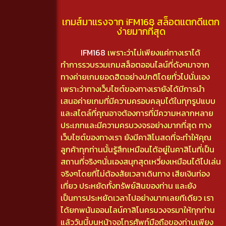
เกมส์มาแรงจาก iFM168 สล็อตแตกดีแตก
ง่ายมากที่สุด
IFM168
เพราะว่าไม่เพียงแค่ทางเราได้
ทำการรวบรวมเกมสล็อตออนไลน์ที่ดังๆมาจาก
ทางค่ายเกมยอดฮิตอย่างปกติโดยทั่วไปนั่นเอง
เพราะว่าทางเว็บไซต์ของทางเรายังได้มีการนำ
เสนอค่ายเกมที่มีความครอบคลุมได้ในทุกรูปแบบ
และสไตล์ที่คุณอาจต้องการที่มีความหลากหลาย
ประเภทและมีความครบวงจรอย่างมากที่สุด ทาง
เว็บไซต์ของทางเรา ยังมีคาสิโนสดที่จะทำให้คุณ
ลูกค้าทุกท่านนั้นรู้สึกเหมือนได้อยู่ในคาสิโนที่เป็น
สถานที่จริงๆนั่นเองสนุกสุดเหวี่ยงเหมือนได้ไปเล่น
จริงๆโดยที่ไม่ต้องสัยเวลาเดินทาง เสียเงินท่อง
เที่ยว ประหยัดทั้งทรัพย์สินของท่าน และยัง
เป็นการประหยัดเวลาไปอย่างมากเลยทีเดียว เรา
ได้ยกพนันออนไลน์คาสิโนครบวงจรมาให้ทุกท่าน
แล้ววันนี้บนหน้าจอโทรศัพท์มือถือของท่านเพียง