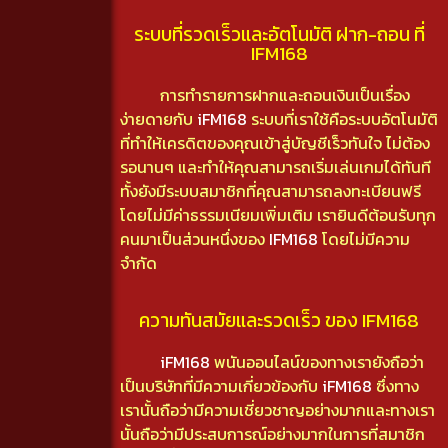
ระบบที่รวดเร็วและอัตโนมัติ ฝาก-ถอน ที่
IFM168
การทำรายการฝากและถอนเงินเป็นเรื่อง
ง่ายดายกับ
iFM168
ระบบที่เราใช้คือระบบอัตโนมัติ
ที่ทำให้เครดิตของคุณเข้าสู่บัญชีเร็วทันใจ ไม่ต้อง
รอนานๆ และทำให้คุณสามารถเริ่มเล่นเกมได้ทันที
ทั้งยังมีระบบสมาชิกที่คุณสามารถลงทะเบียนฟรี
โดยไม่มีค่าธรรมเนียมเพิ่มเติม เรายินดีต้อนรับทุก
คนมาเป็นส่วนหนึ่งของ
IFM168
โดยไม่มีความ
จำกัด
ความทันสมัยและรวดเร็ว ของ IFM168
iFM168
พนันออนไลน์ของทางเรายังถือว่า
เป็นบริษัทที่มีความเกี่ยวข้องกับ
iFM168
ซึ่งทาง
เรานั้นถือว่ามีความเชี่ยวชาญอย่างมากและทางเรา
นั้นถือว่ามีประสบการณ์อย่างมากในการที่สมาชิก