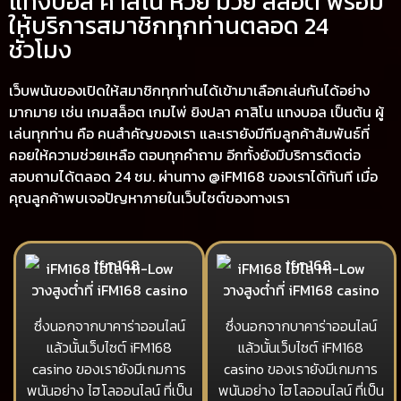
แทงบอล คาสิโน หวย มวย สล็อต พร้อม
ให้บริการสมาชิกทุกท่านตลอด 24
ชั่วโมง
เว็บพนันของเปิดให้สมาชิกทุกท่านได้เข้ามาเลือกเล่นกันได้อย่าง
มากมาย เช่น เกมสล็อต เกมไพ่ ยิงปลา คาสิโน แทงบอล เป็นต้น ผู้
เล่นทุกท่าน คือ คนสำคัญของเรา และเรายังมีทีมลูกค้าสัมพันธ์ที่
คอยให้ความช่วยเหลือ ตอบทุกคำถาม อีกทั้งยังมีบริการติดต่อ
สอบถามได้ตลอด 24 ชม. ผ่านทาง
@iFM168
ของเราได้ทันที เมื่อ
คุณลูกค้าพบเจอปัญหาภายในเว็บไซต์ของทางเรา
iFM168 ไฮโล Hi-Low
iFM168 ไฮโล Hi-Low
วางสูงต่ำที่ iFM168
casino
วางสูงต่ำที่ iFM168
casino
ซึ่งนอกจากบาคาร่าออนไลน์
ซึ่งนอกจากบาคาร่าออนไลน์
แล้วนั้นเว็บไซต์ iFM168
แล้วนั้นเว็บไซต์ iFM168
casino ของเรายังมีเกมการ
casino ของเรายังมีเกมการ
พนันอย่าง ไฮโลออนไลน์ ที่เป็น
พนันอย่าง ไฮโลออนไลน์ ที่เป็น