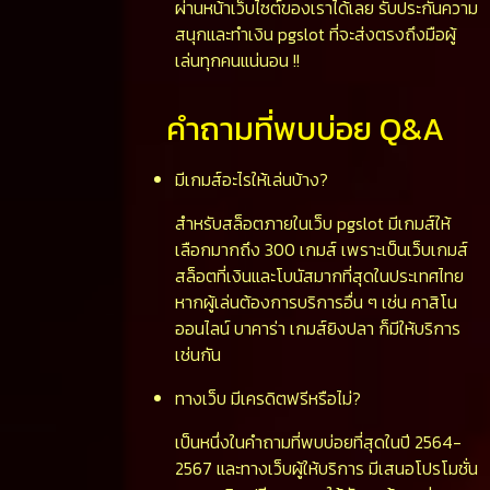
ผ่านหน้าเว็บไซต์ของเราได้เลย รับประกันความ
สนุกและทำเงิน pgslot ที่จะส่งตรงถึงมือผู้
เล่นทุกคนแน่นอน !!
คำถามที่พบบ่อย Q&A
มีเกมส์อะไรให้เล่นบ้าง?
สำหรับสล็อตภายในเว็บ pgslot มีเกมส์ให้
เลือกมากถึง 300 เกมส์ เพราะเป็นเว็บเกมส์
สล็อตที่เงินและโบนัสมากที่สุดในประเทศไทย
หากผู้เล่นต้องการบริการอื่น ๆ เช่น คาสิโน
ออนไลน์ บาคาร่า เกมส์ยิงปลา ก็มีให้บริการ
เช่นกัน
ทางเว็บ มีเครดิตฟรีหรือไม่?
เป็นหนึ่งในคำถามที่พบบ่อยที่สุดในปี 2564-
2567 และทางเว็บผู้ให้บริการ มีเสนอโปรโมชั่น