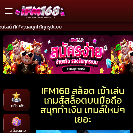
ห้คุณสนุกได้ทุกรูปแบบ
IFM168 สล็อต เข้าเล่น
เกมส์สล็อตบนมือถือ
สนุกทำเงิน เกมส์ใหม่ๆ
หน้าหลัก
เยอะ
สล็อตเกม