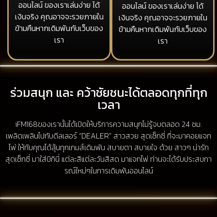
ออนไลน์ ของเราเล่นง่าย ได้
ออนไลน์ ของเราเล่นง่าย ได้
เงินจริง คุณอาจจะรวยภายใน
เงินจริง คุณอาจจะรวยภายใน
ข้ามคืนหากเดิมพันกับเว็บของ
ข้ามคืนหากเดิมพันกับเว็บของ
เรา
เรา
ร่วมสนุก และ คว้าชัยชนะได้ตลอดทุกที่ทุก
เวลา
iFM168ของเรานั้นได้เปิดให้บริการความสนุกไม่รู้จบตลอด 24 ชม.
เพลิดเพลินไปกับดีลเลอร์ “DEALER” สาวสวย สุดเซ็กซี่ ที่จะมาคอยแจก
ไพ่ ให้กับคุณได้ลุ้นทุกเกมส์เดิมพัน สบายตา สบายใจ ด้วย สาวๆ น่ารัก
สุดเซ็กซี่ มาใส่บิกินี่ แต่ละสีแต่ละวันสีสด มาแจกไพ่ ท่านจะได้รับประสบกา
รณ์ใหม่ๆในการเดิมพันออนไลน์