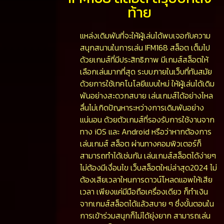
ท้าย
แหล่งเดิมพันที่จะให้ผู้เล่นได้พบเจอกับความ
สนุกสนานในการเล่น IFM168 สล็อต เต็มไป
ด้วยเกมส์ที่มีประสิทธิภาพ มีเกมส์สล็อตให้
เลือกเล่นมากที่สุด ระบบภายในเว็บที่ทันสมัย
ด้วยการใช้เทคโนโลยีแบบใหม่ ให้ผู้เล่นได้เดิม
พันอย่างสะดวกสบาย เล่นเกมส์ได้อย่างไหล
ลื่นไม่เกิดปัญหาระหว่างการเดิมพันอย่าง
แน่นอน ด้วยตัวเกมส์ที่รองรับการใช้งานจาก
ทาง iOS และ Android หรือว่าหากต้องการ
เล่นเกมส์ สล็อต ผ่านทางคอมพิวเตอร์ก็
สามารถทำได้เช่นกัน เล่นเกมส์สล็อตได้ง่ายๆ
ไม่ต้องมีเงื่อนไข เว็บสล็อตใหม่ล่าสุด2024 ไม่
ต้องเสียเวลาใหนการดาวน์โหลดแอพให้เสีย
เวลา เพียงแค่มีมือถือเครื่องเดียว ก็ทำเงิน
จากเกมส์สล็อตได้แล้วสบาย ๆ ซึ่งขั้นตอนใน
การเข้าร่วมสนุกก็ไม่ได้ยุ่งยาก สามารถเล่น