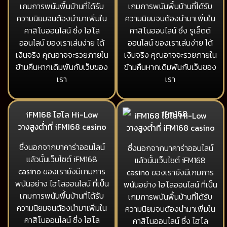
เกมการพนันพื้นบ้านที่ได้รับ
เกมการพนันพื้นบ้านที่ได้รับ
ความนิยมจนต้องนำมาเพิ่มใน
ความนิยมจนต้องนำมาเพิ่มใน
คาสิโนออนไลน์ ซึ่ง ไฮโล
คาสิโนออนไลน์ ซึ่ง รูเล็ตต์
ออนไลน์ ของเราเล่นง่าย ได้
ออนไลน์ ของเราเล่นง่าย ได้
เงินจริง คุณอาจจะรวยภายใน
เงินจริง คุณอาจจะรวยภายใน
ข้ามคืนหากเดิมพันกับเว็บของ
ข้ามคืนหากเดิมพันกับเว็บของ
เรา
เรา
iFM168 ไฮโล Hi-Low
iFM168 ไฮโล Hi-Low
วางสูงต่ำที่ iFM168
casino
วางสูงต่ำที่ iFM168
casino
ซึ่งนอกจากบาคาร่าออนไลน์
ซึ่งนอกจากบาคาร่าออนไลน์
แล้วนั้นเว็บไซต์ iFM168
แล้วนั้นเว็บไซต์ iFM168
casino ของเรายังมีเกมการ
casino ของเรายังมีเกมการ
พนันอย่าง ไฮโลออนไลน์ ที่เป็น
พนันอย่าง ไฮโลออนไลน์ ที่เป็น
เกมการพนันพื้นบ้านที่ได้รับ
เกมการพนันพื้นบ้านที่ได้รับ
ความนิยมจนต้องนำมาเพิ่มใน
ความนิยมจนต้องนำมาเพิ่มใน
คาสิโนออนไลน์ ซึ่ง ไฮโล
คาสิโนออนไลน์ ซึ่ง ไฮโล