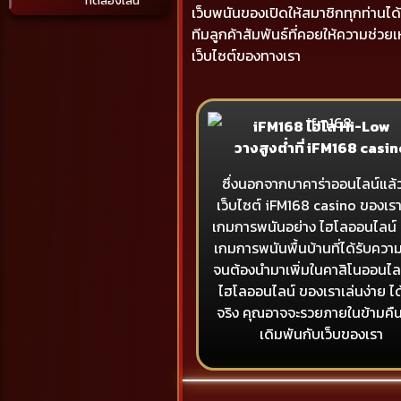
ทดลองเล่น
เว็บพนันของเปิดให้สมาชิกทุกท่านได้
ทีมลูกค้าสัมพันธ์ที่คอยให้ความช่ว
เว็บไซต์ของทางเรา
iFM168 ไฮโล Hi-Low
วางสูงต่ำที่ iFM168
casin
ซึ่งนอกจากบาคาร่าออนไลน์แล้ว
เว็บไซต์ iFM168 casino ของเรา
เกมการพนันอย่าง ไฮโลออนไลน์ ที
เกมการพนันพื้นบ้านที่ได้รับควา
จนต้องนำมาเพิ่มในคาสิโนออนไลน์
ไฮโลออนไลน์ ของเราเล่นง่าย ได้
จริง คุณอาจจะรวยภายในข้ามคื
เดิมพันกับเว็บของเรา