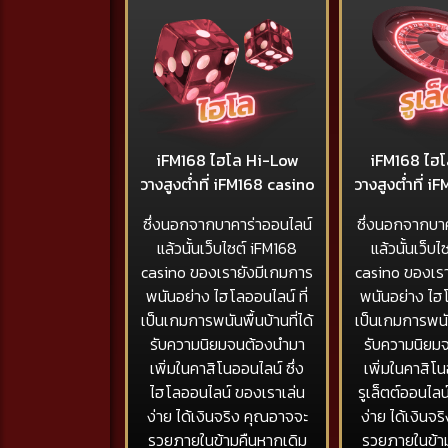
iFM168 ไฮโล Hi-Low
iFM168 ไฮ
วางสูงต่ำที่ iFM168
casino
วางสูงต่ำที่ i
ซึ่งนอกจากบาคาร่าออนไลน์
ซึ่งนอกจากบา
แล้วนั้นเว็บไซต์ iFM168
แล้วนั้นเว็บ
casino ของเรายังมีเกมการ
casino ของเร
พนันอย่าง ไฮโลออนไลน์ ที่
พนันอย่าง ไฮโ
เป็นเกมการพนันพื้นบ้านที่ได้
เป็นเกมการพนันพ
รับความนิยมจนต้องนำมา
รับความนิยม
เพิ่มในคาสิโนออนไลน์ ซึ่ง
เพิ่มในคาสิโน
ไฮโลออนไลน์ ของเราเล่น
รูเล็ตต์ออนไลน
ง่าย ได้เงินจริง คุณอาจจะ
ง่าย ได้เงินจ
รวยภายในข้ามคืนหากเดิม
รวยภายในข้า