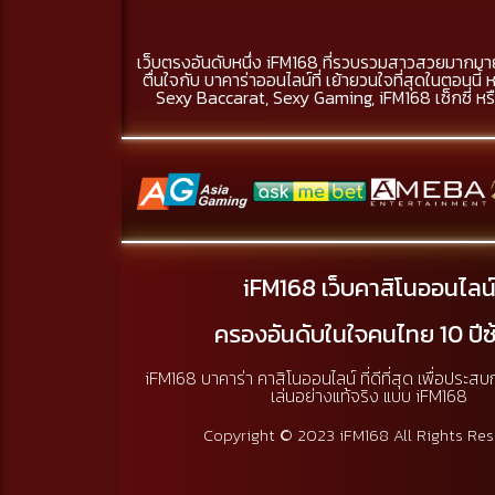
เว็บตรงอันดับหนึ่ง iFM168 ที่รวบรวมสาวสวยมากมายใ
ตื่นใจกับ บาคาร่าออนไลน์ที่ เย้ายวนใจที่สุดในตอนนี้ หรื
Sexy Baccarat, Sexy Gaming, iFM168 เซ็กซี่ หรือ
iFM168 เว็บคาสิโนออนไลน
ครองอันดับในใจคนไทย 10 ปีซ
iFM168 บาคาร่า คาสิโนออนไลน์ ที่ดีที่สุด เพื่อประสบก
เล่นอย่างแท้จริง แบบ iFM168
Copyright © 2023 iFM168 All Rights Res