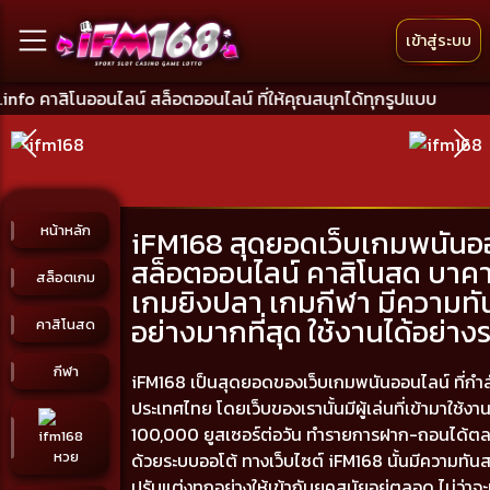
เข้าสู่ระบบ
o คาสิโนออนไลน์ สล็อตออนไลน์ ที่ให้คุณสนุกได้ทุกรูปแบบ
หน้าหลัก
iFM168 สุดยอดเว็บเกมพนันอ
สล็อตออนไลน์ คาสิโนสด บาคา
สล็อตเกม
เกมยิงปลา เกมกีฬา มีความทั
อย่างมากที่สุด ใช้งานได้อย่าง
คาสิโนสด
กีฬา
iFM168
เป็น
สุดยอดของเว็บเกมพนันออนไลน์ ที่กำลั
ประเทศไทย โดยเว็บของเรานั้นมีผู้เล่นที่เข้ามาใช้งาน
100,000 ยูสเซอร์ต่อวัน ทำรายการฝาก-ถอนได้ตลอ
หวย
ด้วยระบบออโต้ ทางเว็บไซต์ iFM168 นั้นมีความทันส
ปรับแต่งทุกอย่างให้เข้ากับยุคสมัยอยู่ตลอด ไม่ว่าจะ