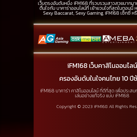
เว็บตรงอันดับหนึ่ง iFM168 ที่รวบรวมสาวสวยมากมายใ
ตื่นใจกับ บาคาร่าออนไลน์ที่ เย้ายวนใจที่สุดในตอนนี้ หรื
Sexy Baccarat, Sexy Gaming, iFM168 เซ็กซี่ หรือ
iFM168 เว็บคาสิโนออนไลน
ครองอันดับในใจคนไทย 10 ปีซ
iFM168 บาคาร่า คาสิโนออนไลน์ ที่ดีที่สุด เพื่อประสบก
เล่นอย่างแท้จริง แบบ iFM168
Copyright © 2023 iFM168 All Rights Res